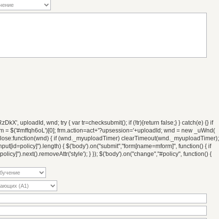
', uploadId, wnd; try { var tr=checksubmit(); if (!tr){return false;} } catch(e) {} if
frm = $('#mffqh6oL')[0]; frm.action=act+'?upsession='+uploadId; wnd = new _uWnd(
, onclose:function(wnd) { if (wnd._myuploadTimer) clearTimeout(wnd._myuploadTimer);
[id=policy]").length) { $('body').on("submit","form[name=mform]", function() { if
olicy]").next().removeAttr('style'); } }); $('body').on("change","#policy", function() {