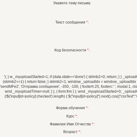
Укажите тему письма:
Текст сообщения
*
:
Код безопасности
*
:
'); } w._myuploadStarted=1; if (data.state=='done') { sblmb2=0; return; } } _uploadCh
(sblmb2==1) { return false; } sblmb2=1; window._uploadIdx = window._uploadIdx ?
'sendMFe2', 'Отправка сообщения', -350, -100, { footerh:25, footerc:' ', modal:1, 
wnd._myuploadTimer=null; } }, { form:frm } ); wnd._myuploadStarted=0; _uploadChec
(!$('input[id=policy]:checked').length) { $("input[id=policy]").next().css({"cssText":"
Форма обучения
*
:
Курс
*
:
Фамилия Имя Отчество
*
:
Возраст
*
: