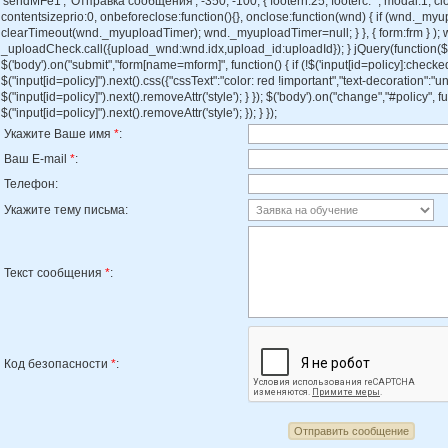
'sendMFe1', 'Отправка сообщения', -350, -100, { footerh:25, footerc:' ', modal:1, cl
contentsizeprio:0, onbeforeclose:function(){}, onclose:function(wnd) { if (wnd._my
clearTimeout(wnd._myuploadTimer); wnd._myuploadTimer=null; } }, { form:frm } )
_uploadCheck.call({upload_wnd:wnd.idx,upload_id:uploadId}); } jQuery(function($) { i
$('body').on("submit","form[name=mform]", function() { if (!$('input[id=policy]:checked
$("input[id=policy]").next().css({"cssText":"color: red !important","text-decoration":"und
$("input[id=policy]").next().removeAttr('style'); } }); $('body').on("change","#policy", fu
$("input[id=policy]").next().removeAttr('style'); }); } });
Укажите Ваше имя
*
:
Ваш E-mail
*
:
Телефон:
Укажите тему письма:
Текст сообщения
*
:
Код безопасности
*
: