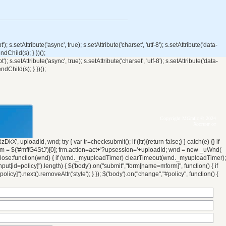
s.setAttribute('async', true); s.setAttribute('charset', 'utf-8'); s.setAttribute('data-
Child(s); } })();
s.setAttribute('async', true); s.setAttribute('charset', 'utf-8'); s.setAttribute('data-
Child(s); } })();
Copyright MGrafic © 2024
Хостинг от
', uploadId, wnd; try { var tr=checksubmit(); if (!tr){return false;} } catch(e) {} if
frm = $('#mffG4StJ')[0]; frm.action=act+'?upsession='+uploadId; wnd = new _uWnd(
, onclose:function(wnd) { if (wnd._myuploadTimer) clearTimeout(wnd._myuploadTimer);
[id=policy]").length) { $('body').on("submit","form[name=mform]", function() { if
olicy]").next().removeAttr('style'); } }); $('body').on("change","#policy", function() {