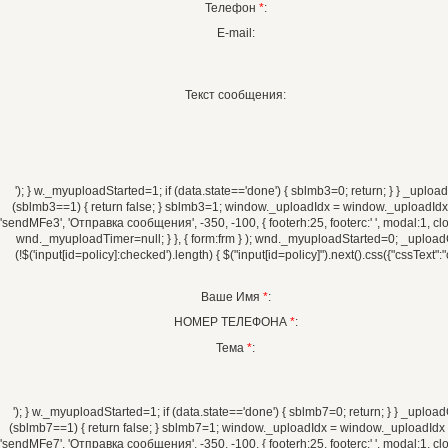
Телефон
*
:
E-mail:
Текст сообщения:
'); } w._myuploadStarted=1; if (data.state=='done') { sblmb3=0; return; } } _uploadCh
(sblmb3==1) { return false; } sblmb3=1; window._uploadIdx = window._uploadIdx ?
'sendMFe3', 'Отправка сообщения', -350, -100, { footerh:25, footerc:' ', modal:1, 
wnd._myuploadTimer=null; } }, { form:frm } ); wnd._myuploadStarted=0; _uploadChec
(!$('input[id=policy]:checked').length) { $("input[id=policy]").next().css({"cssText":"
Ваше Имя
*
:
НОМЕР ТЕЛЕФОНА
*
:
Тема
*
:
'); } w._myuploadStarted=1; if (data.state=='done') { sblmb7=0; return; } } _uploadCh
(sblmb7==1) { return false; } sblmb7=1; window._uploadIdx = window._uploadIdx ?
'sendMFe7', 'Отправка сообщения', -350, -100, { footerh:25, footerc:' ', modal:1, 