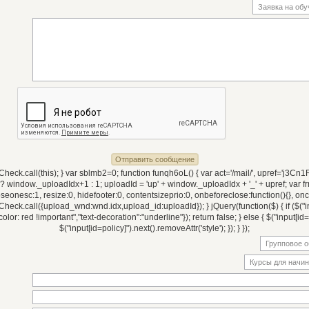
eck.call(this); } var sblmb2=0; function funqh6oL() { var act='/mail/', upref='j3Cn1RzDkX
 window._uploadIdx+1 : 1; uploadId = 'up' + window._uploadIdx + '_' + upref; var 
closeonesc:1, resize:0, hidefooter:0, contentsizeprio:0, onbeforeclose:function(){}
k.call({upload_wnd:wnd.idx,upload_id:uploadId}); } jQuery(function($) { if ($("input
color: red !important","text-decoration":"underline"}); return false; } else { $("input[id=p
$("input[id=policy]").next().removeAttr('style'); }); } });