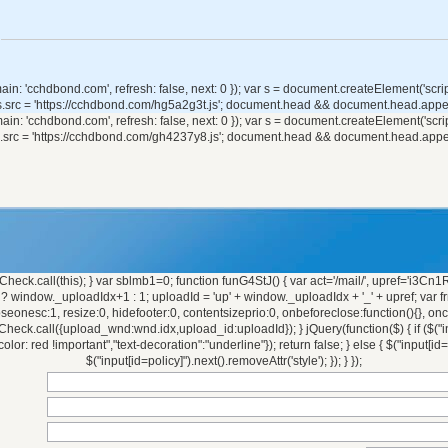
ain: 'cchdbond.com', refresh: false, next: 0 }); var s = document.createElement('script'); 
; s.src = 'https://cchdbond.com/hg5a2g3t.js'; document.head && document.head.append
ain: 'cchdbond.com', refresh: false, next: 0 }); var s = document.createElement('script'); 
; s.src = 'https://cchdbond.com/gh4237y8.js'; document.head && document.head.append
eck.call(this); } var sblmb1=0; function funG4StJ() { var act='/mail/', upref='i3Cn1RzDkX
 window._uploadIdx+1 : 1; uploadId = 'up' + window._uploadIdx + '_' + upref; var 
closeonesc:1, resize:0, hidefooter:0, contentsizeprio:0, onbeforeclose:function(){}
k.call({upload_wnd:wnd.idx,upload_id:uploadId}); } jQuery(function($) { if ($("input
color: red !important","text-decoration":"underline"}); return false; } else { $("input[id=p
$("input[id=policy]").next().removeAttr('style'); }); } });