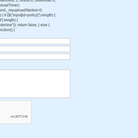
oseonesc:1, resize:0, hidefooter:0,
uploadTimer)
; wnd._myuploadStarted=0;
f ($("input[id=policy]").length) {
').length) {
erline"}); return false; } else {
nction() {