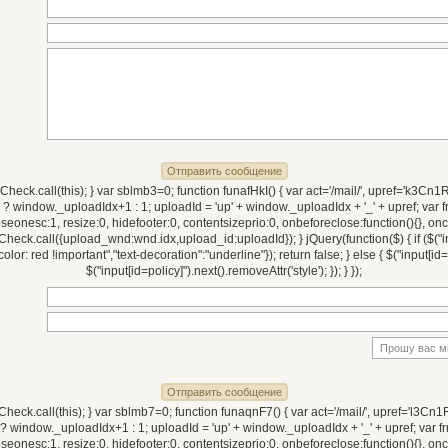
eck.call(this); } var sblmb3=0; function funafHkI() { var act='/mail/', upref='k3Cn1RzDkX
 window._uploadIdx+1 : 1; uploadId = 'up' + window._uploadIdx + '_' + upref; var 
closeonesc:1, resize:0, hidefooter:0, contentsizeprio:0, onbeforeclose:function(){}
k.call({upload_wnd:wnd.idx,upload_id:uploadId}); } jQuery(function($) { if ($("input
color: red !important","text-decoration":"underline"}); return false; } else { $("input[id=p
$("input[id=policy]").next().removeAttr('style'); }); } });
eck.call(this); } var sblmb7=0; function funaqnF7() { var act='/mail/', upref='l3Cn1RzDkX
 window._uploadIdx+1 : 1; uploadId = 'up' + window._uploadIdx + '_' + upref; var 
closeonesc:1, resize:0, hidefooter:0, contentsizeprio:0, onbeforeclose:function(){}