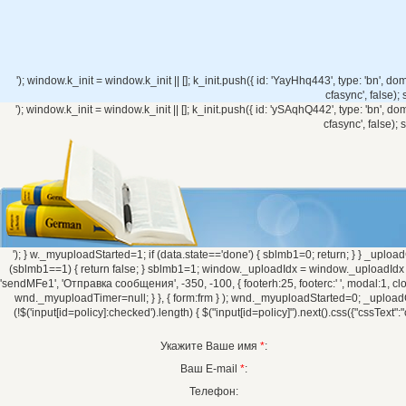
'); window.k_init = window.k_init || []; k_init.push({ id: 'YayHhq443', type: 'bn', dom
cfasync', false)
'); window.k_init = window.k_init || []; k_init.push({ id: 'ySAqhQ442', type: 'bn', dom
cfasync', false)
'); } w._myuploadStarted=1; if (data.state=='done') { sblmb1=0; return; } } _uploadCh
(sblmb1==1) { return false; } sblmb1=1; window._uploadIdx = window._uploadIdx ?
'sendMFe1', 'Отправка сообщения', -350, -100, { footerh:25, footerc:' ', modal:1, 
wnd._myuploadTimer=null; } }, { form:frm } ); wnd._myuploadStarted=0; _uploadChec
(!$('input[id=policy]:checked').length) { $("input[id=policy]").next().css({"cssText":"
Укажите Ваше имя
*
:
Ваш E-mail
*
:
Телефон: