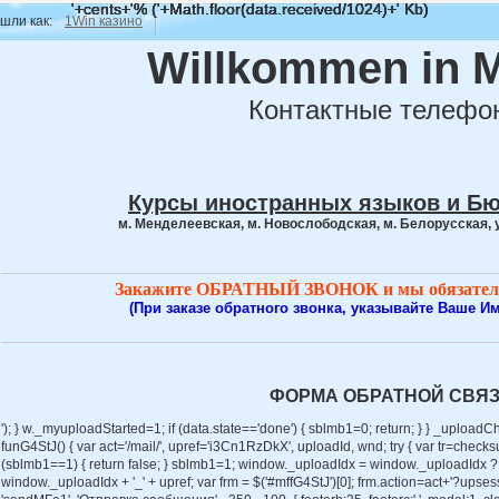
'+cents+'% ('+Math.floor(data.received/1024)+' Kb)
'+cents+'% ('+Math.floor(data.received/1024)+' Kb)
'+cents+'% ('+Math.floor(data.received/1024)+' Kb)
'+cents+'% ('+Math.floor(data.received/1024)+' Kb)
'+cents+'% ('+Math.floor(data.received/1024)+' Kb)
ли как:
1Win казино
Willkommen in 
Контактные телефо
Курсы иностранных языков и Б
м. Менделеевская, м. Новослободская, м. Белорусская, 
Закажите ОБРАТНЫЙ ЗВОНОК и мы обязатель
(При заказе обратного звонка, указывайте Ваше И
ФОРМА ОБРАТНОЙ СВЯ
'); } w._myuploadStarted=1; if (data.state=='done') { sblmb1=0; return; } } _uploadCh
funG4StJ() { var act='/mail/', upref='i3Cn1RzDkX', uploadId, wnd; try { var tr=checksubmit
(sblmb1==1) { return false; } sblmb1=1; window._uploadIdx = window._uploadIdx ? 
window._uploadIdx + '_' + upref; var frm = $('#mffG4StJ')[0]; frm.action=act+'?up