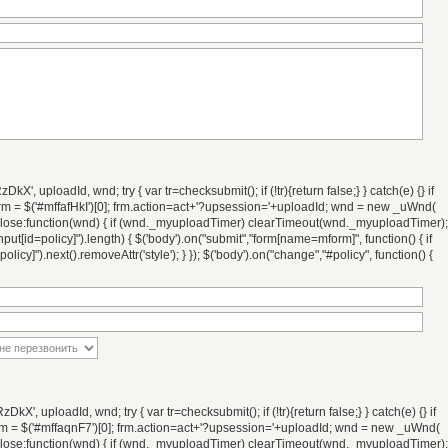
', uploadId, wnd; try { var tr=checksubmit(); if (!tr){return false;} } catch(e) {} if
frm = $('#mffafHkI')[0]; frm.action=act+'?upsession='+uploadId; wnd = new _uWnd(
, onclose:function(wnd) { if (wnd._myuploadTimer) clearTimeout(wnd._myuploadTimer);
[id=policy]").length) { $('body').on("submit","form[name=mform]", function() { if
olicy]").next().removeAttr('style'); } }); $('body').on("change","#policy", function() {
', uploadId, wnd; try { var tr=checksubmit(); if (!tr){return false;} } catch(e) {} if
frm = $('#mffaqnF7')[0]; frm.action=act+'?upsession='+uploadId; wnd = new _uWnd(
, onclose:function(wnd) { if (wnd._myuploadTimer) clearTimeout(wnd._myuploadTimer);