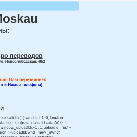
Moskau
ны:
юро переводов
ул. Новослободская, 48/2
но Вам перезвоним!
мя и Номер телефона)
ЗИ
eck.call(this); } var sblmb1=0; function
(); if (!tr){return false;} } catch(e) {} if
window._uploadIdx+1 : 1; uploadId = 'up' +
session='+uploadId; wnd = new _uWnd(