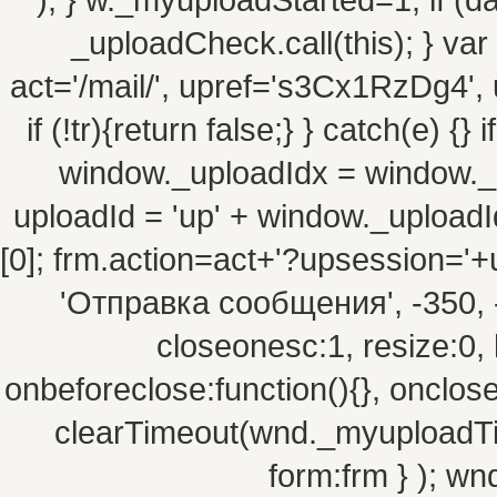
_uploadCheck.call(this); } va
act='/mail/', upref='s3Cx1RzDg4', 
if (!tr){return false;} } catch(e) {
window._uploadIdx = window._
uploadId = 'up' + window._uploadId
[0]; frm.action=act+'?upsession=
'Отправка сообщения', -350, -10
closeonesc:1, resize:0, 
onbeforeclose:function(){}, onclos
clearTimeout(wnd._myuploadTim
form:frm } ); w