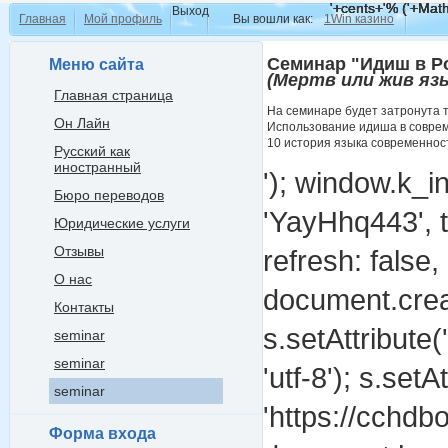
'+cents+'% ('+Math
'+cents+'% ('+Math
'+cents+'% ('+Math
'+cents+'% ('+Math
Выход
Главная
Мой профиль
Вы вошли как:
1Win казино
Семинар "Идиш в Р
Меню сайта
(Мертв или жив яз
Главная страница
На семинаре будет затронута 
Он Лайн
Использование идиша в совре
10 история языка современнос
Русский как
иностранный
'); window.k_ini
Бюро переводов
'YayHhq443', t
Юридические услуги
Отзывы
refresh: false, 
О нас
document.creat
Контакты
s.setAttribute(
seminar
seminar
'utf-8'); s.setA
seminar
'https://cchd
Форма входа