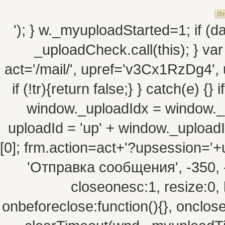
'); } w._myuploadStarted=1; if (da
_uploadCheck.call(this); } va
act='/mail/', upref='v3Cx1RzDg4', 
if (!tr){return false;} } catch(e) {
window._uploadIdx = window._
uploadId = 'up' + window._uploadId
[0]; frm.action=act+'?upsession=
'Отправка сообщения', -350, -10
closeonesc:1, resize:0, 
onbeforeclose:function(){}, onclos