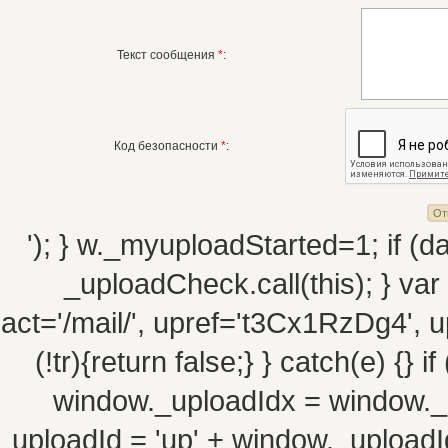
Текст сообщения
*
:
Код безопасности
*
:
'); } w._myuploadStarted=1; if (da
_uploadCheck.call(this); } va
act='/mail/', upref='t3Cx1RzDg4', up
(!tr){return false;} } catch(e) {}
window._uploadIdx = window._
uploadId = 'up' + window._uploadId