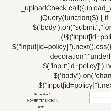
_uploadCheck.call({upload_w
jQuery(function($) { if 
$('body').on("submit","fo
(!$('input[id=po
$("input[id=policy]").next().css(
decoration":"underli
$("input[id=policy]").n
$('body').on("chang
$("input[id=policy]").nex
Ваше Имя
*
:
НОМЕР ТЕЛЕФОНА
*
:
Тема
*
: