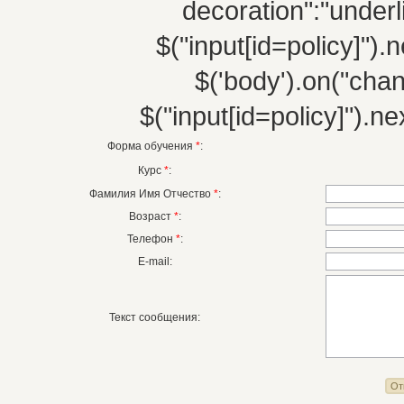
decoration":"underli
$("input[id=policy]").n
$('body').on("chang
$("input[id=policy]").nex
Форма обучения
*
:
Курс
*
:
Фамилия Имя Отчество
*
:
Возраст
*
:
Телефон
*
:
E-mail:
Текст сообщения: