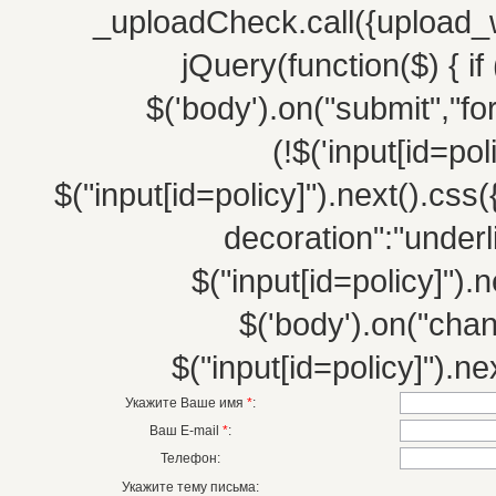
_uploadCheck.call({upload_w
jQuery(function($) { if 
$('body').on("submit","fo
(!$('input[id=po
$("input[id=policy]").next().css(
decoration":"underli
$("input[id=policy]").n
$('body').on("chang
$("input[id=policy]").nex
Укажите Ваше имя
*
:
Ваш E-mail
*
:
Телефон:
Укажите тему письма: