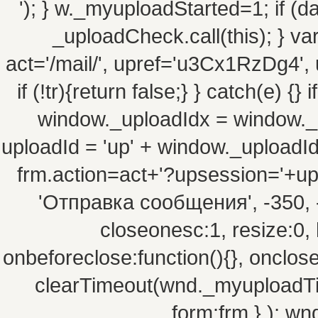
'); } w._myuploadStarted=1; if (da
_uploadCheck.call(this); } va
act='/mail/', upref='u3Cx1RzDg4', 
if (!tr){return false;} } catch(e) {
window._uploadIdx = window._
uploadId = 'up' + window._uploadIdx 
frm.action=act+'?upsession='+u
'Отправка сообщения', -350, -10
closeonesc:1, resize:0, 
onbeforeclose:function(){}, onclos
clearTimeout(wnd._myuploadTim
form:frm } ); w