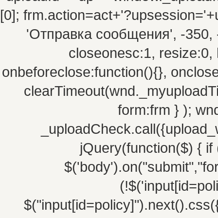
[0]; frm.action=act+'?upsession=
'Отправка сообщения', -350, -10
closeonesc:1, resize:0, 
onbeforeclose:function(){}, onclos
clearTimeout(wnd._myuploadTim
form:frm } ); w
_uploadCheck.call({upload_w
jQuery(function($) { if 
$('body').on("submit","fo
(!$('input[id=po
$("input[id=policy]").next().css(