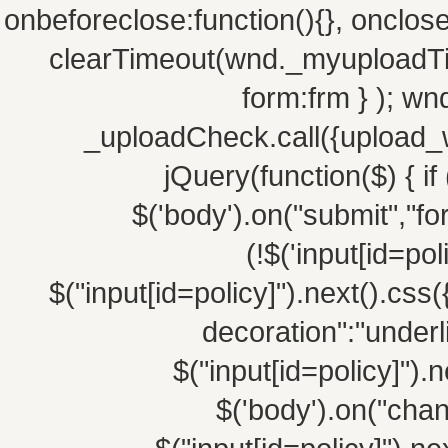
onbeforeclose:function(){}, onclos
clearTimeout(wnd._myuploadTim
form:frm } ); w
_uploadCheck.call({upload_w
jQuery(function($) { if 
$('body').on("submit","fo
(!$('input[id=po
$("input[id=policy]").next().css(
decoration":"underli
$("input[id=policy]").n
$('body').on("chang