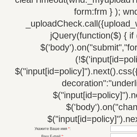
form:frm } ); w
_uploadCheck.call({upload_w
jQuery(function($) { if 
$('body').on("submit","fo
(!$('input[id=po
$("input[id=policy]").next().css(
decoration":"underli
$("input[id=policy]").n
$('body').on("chang
$("input[id=policy]").nex
Укажите Ваше имя
*
:
Ваш E-mail
*
: