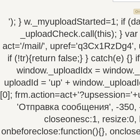
'); } w._myuploadStarted=1; if (da
_uploadCheck.call(this); } va
act='/mail/', upref='q3Cx1RzDg4', 
if (!tr){return false;} } catch(e) {
window._uploadIdx = window._
uploadId = 'up' + window._uploadId
[0]; frm.action=act+'?upsession=
'Отправка сообщения', -350, -10
closeonesc:1, resize:0, 
onbeforeclose:function(){}, onclos