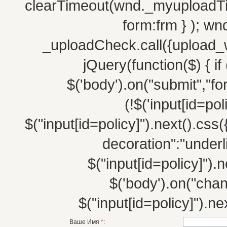
clearTimeout(wnd._myuploadTim
form:frm } ); w
_uploadCheck.call({upload_w
jQuery(function($) { if 
$('body').on("submit","fo
(!$('input[id=po
$("input[id=policy]").next().css(
decoration":"underli
$("input[id=policy]").n
$('body').on("chang
$("input[id=policy]").nex
Ваше Имя
*
: