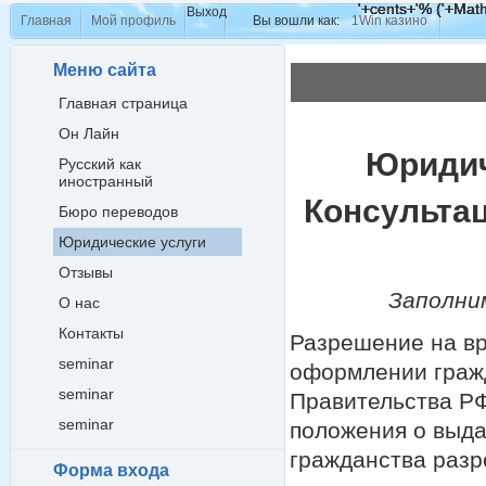
'+cents+'% ('+Math
'+cents+'% ('+Math
'+cents+'% ('+Math
'+cents+'% ('+Math
Выход
Главная
Мой профиль
Вы вошли как:
1Win казино
Меню сайта
Главная страница
Он Лайн
Юридич
Русский как
иностранный
Консульта
Бюро переводов
Юридические услуги
Отзывы
Заполним
О нас
Контакты
Разрешение на вр
seminar
оформлении гражд
seminar
Правительства РФ
seminar
положения о выда
гражданства раз
Форма входа