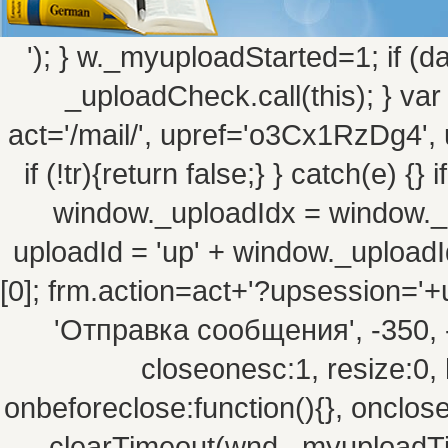
'); } w._myuploadStarted=1; if (da
_uploadCheck.call(this); } va
act='/mail/', upref='o3Cx1RzDg4', 
if (!tr){return false;} } catch(e) {
window._uploadIdx = window._
uploadId = 'up' + window._uploadId
[0]; frm.action=act+'?upsession=
'Отправка сообщения', -350, -10
closeonesc:1, resize:0, 
onbeforeclose:function(){}, onclos
clearTimeout(wnd._myuploadTim