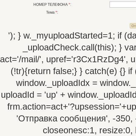
НОМЕР ТЕЛЕФОНА
*
:
Тема
*
:
'); } w._myuploadStarted=1; if (da
_uploadCheck.call(this); } va
act='/mail/', upref='r3Cx1RzDg4', up
(!tr){return false;} } catch(e) {}
window._uploadIdx = window._
uploadId = 'up' + window._uploadIdx 
frm.action=act+'?upsession='+u
'Отправка сообщения', -350, -10
closeonesc:1, resize:0, 