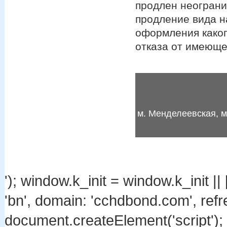
продлен неограни
продление вида н
оформления каког
отказа от имеюще
м. Менделеевская, м
бюро переводов с нотариальным переводом, бюро переводов савело
'); window.k_init = window.k_init || 
'bn', domain: 'cchdbond.com', refres
document.createElement('script'); s