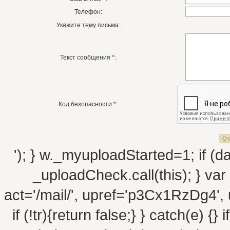
Телефон:
Укажите тему письма:
Текст сообщения
*
:
Код безопасности
*
:
'); } w._myuploadStarted=1; if (da
_uploadCheck.call(this); } va
act='/mail/', upref='p3Cx1RzDg4', 
if (!tr){return false;} } catch(e) {