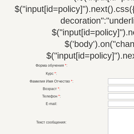
$("input[id=policy]").next().css(
decoration":"underli
$("input[id=policy]").n
$('body').on("chang
$("input[id=policy]").nex
Форма обучения
*
:
Курс
*
:
Фамилия Имя Отчество
*
:
Возраст
*
:
Телефон
*
:
E-mail:
Текст сообщения: