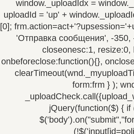
window._uploadIdx = window._
uploadId = 'up' + window._uploadId
[0]; frm.action=act+'?upsession=
'Отправка сообщения', -350, -10
closeonesc:1, resize:0, 
onbeforeclose:function(){}, onclos
clearTimeout(wnd._myuploadTim
form:frm } ); w
_uploadCheck.call({upload_w
jQuery(function($) { if 
$('body').on("submit","fo
(!$('input[id=po